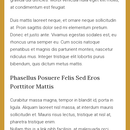
gravida dui ultricies. Morbi vehicula nulla eget elit mollis,
at condimentum est feugiat.
Duis mattis laoreet neque, et ornare neque sollicitudin
at. Proin sagittis dolor sed mi elementum pretium.
Donec et justo ante. Vivamus egestas sodales est, eu
rhoncus urna semper eu. Cum sociis natoque
penatibus et magnis dis parturient montes, nascetur
ridiculus mus. Integer tristique elit lobortis purus
bibendum, quis dictum metus mattis.
Phasellus Posuere Felis Sed Eros
Porttitor Mattis
Curabitur massa magna, tempor in blandit id, porta in
ligula. Aliquam laoreet nisl massa, at interdum mauris
sollicitudin et. Mauris risus lectus, tristique at nisl at,
pharetra tristique enim.
Nullam this is a link nibh facilisis, at malesuada orci