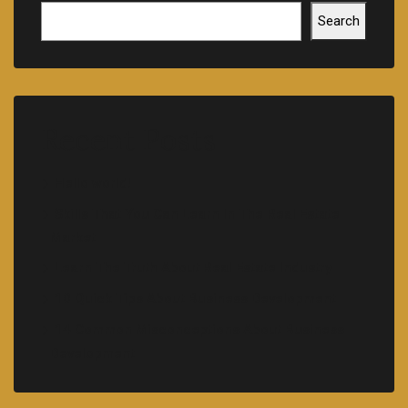
Search
Recent Posts
Hello world!
Skills That You Can Learn In The Real Estate
Market
Learn The Truth About Real Estate Industry
10 Quick Tips About Business Development
14 Common Misconceptions About Business
Development