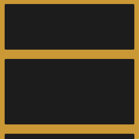
Recent Comments
A WordPress Commenter
on
Hello world!
Archives
March 2024
March 2016
January 2016