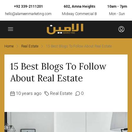
+92 339-2111201
602, Amna Heights
10am - 7pm
hello@alameenmarketing.com
Midway Commercial B
Mon - Sun
Home
Real Estate
15 Best Blogs To Follow About Real Estate
15 Best Blogs To Follow
About Real Estate
10 years ago
Real Estate
0