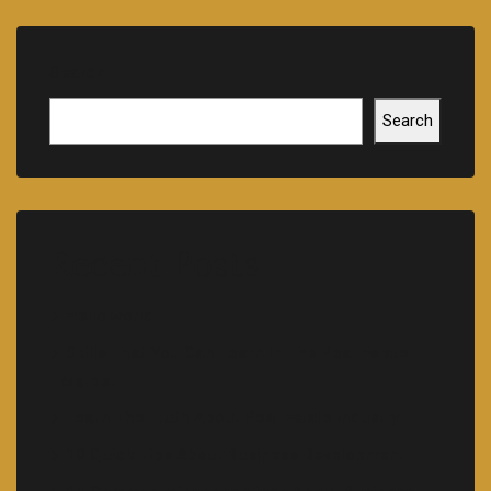
Search
Search
Recent Posts
Hello world!
Skills That You Can Learn In The Real Estate
Market
Learn The Truth About Real Estate Industry
10 Quick Tips About Business Development