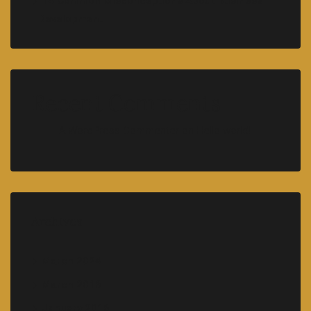
14 Common Misconceptions About Business
Development
Recent Comments
A WordPress Commenter
on
Hello world!
Archives
March 2024
March 2016
January 2016