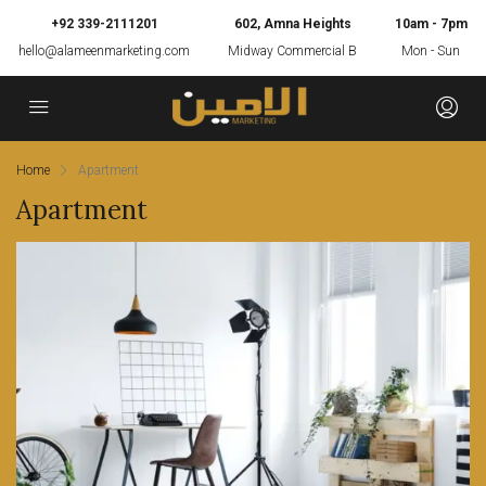
+92 339-2111201
602, Amna Heights
10am - 7pm
hello@alameenmarketing.com
Midway Commercial B
Mon - Sun
Home
Apartment
Apartment