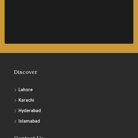
Entries feed
Comments feed
WordPress.org
Discover
Lahore
Karachi
Hyderabad
Islamabad