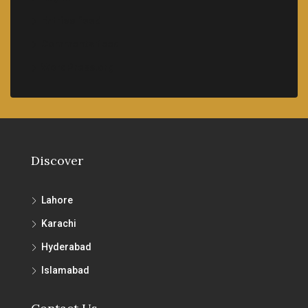
Entries feed
Comments feed
WordPress.org
Discover
Lahore
Karachi
Hyderabad
Islamabad