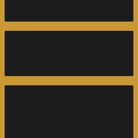
14 Common Misconceptions About Business
Development
Recent Comments
A WordPress Commenter
on
Hello world!
Archives
March 2024
March 2016
January 2016