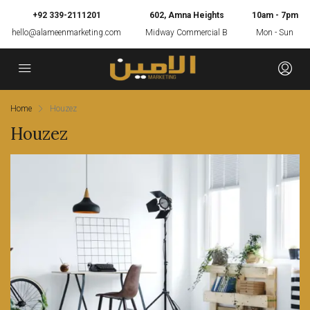
+92 339-2111201
602, Amna Heights
10am - 7pm
hello@alameenmarketing.com
Midway Commercial B
Mon - Sun
Home
Houzez
Houzez