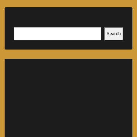
Search
Search
Recent Posts
Hello world!
Skills That You Can Learn In The Real Estate
Market
Learn The Truth About Real Estate Industry
10 Quick Tips About Business Development